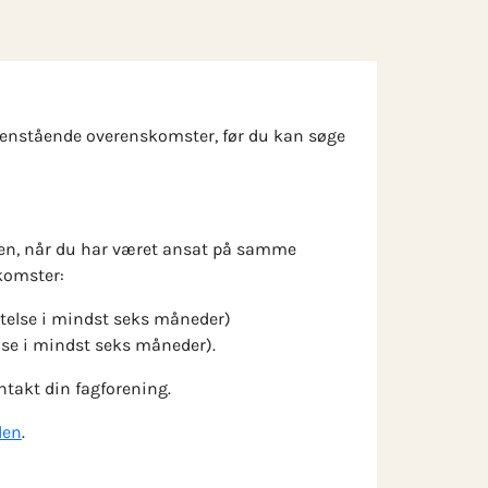
denstående overenskomster, før du kan søge
nden, når du har været ansat på samme
komster:
else i mindst seks måneder)
se i mindst seks måneder).
ntakt din fagforening.
den
.