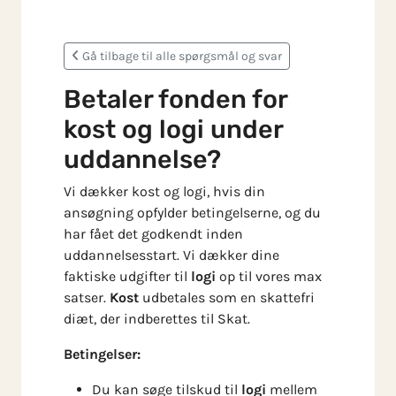
Skip to main content
Gå tilbage til alle spørgsmål og svar
Betaler fonden for
kost og logi under
uddannelse?
Vi dækker kost og logi, hvis din
ansøgning opfylder betingelserne, og du
har fået det godkendt inden
uddannelsesstart. Vi dækker dine
faktiske udgifter til
logi
op til vores max
satser.
Kost
udbetales som en skattefri
diæt, der indberettes til Skat.
Betingelser:
Du kan søge tilskud til
logi
mellem